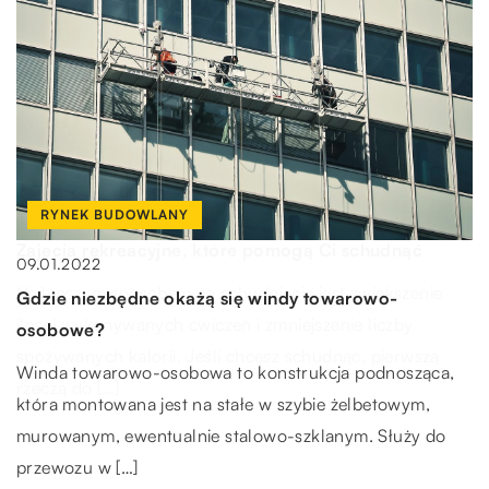
DOM I WNĘTRZE
ZDROWIE
21.02.2022
05.08.2022
RYNEK BUDOWLANY
Funkcjonalne meble, które warto nabyć z myślą o
Zajęcia rekreacyjne, które pomogą Ci schudnąć
09.01.2022
seniorach w naszej rodzinie
Najlepszym sposobem na schudnięcie jest zwiększenie
Gdzie niezbędne okażą się windy towarowo-
Mieszkanie, w którym ma zamieszkać senior, powinno
ilości wykonywanych ćwiczeń i zmniejszenie liczby
osobowe?
spełniać trzy warunki. Musi być przede wszystkim
spożywanych kalorii. Jeśli chcesz schudnąć, pierwszą
Winda towarowo-osobowa to konstrukcja podnosząca,
bezpieczne, wygodne i funkcjonalne. Aby tak […]
rzeczą do […]
która montowana jest na stałe w szybie żelbetowym,
murowanym, ewentualnie stalowo-szklanym. Służy do
przewozu w […]