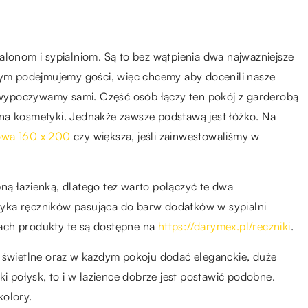
alonom i sypialniom. Są to bez wątpienia dwa najważniejsze
m podejmujemy gości, więc chcemy aby docenili nasze
i wypoczywamy sami. Część osób łączy ten pokój z garderobą
ce na kosmetyki. Jednakże zawsze podstawą jest łóżko. Na
nowa 160 x 200
czy większa, jeśli zainwestowaliśmy w
ną łazienką, dlatego też warto połączyć te dwa
yka ręczników pasująca do barw dodatków w sypialni
ach produkty te są dostępne na
https://darymex.pl/reczniki
.
y świetlne oraz w każdym pokoju dodać eleganckie, duże
ki połysk, to i w łazience dobrze jest postawić podobne.
kolory.