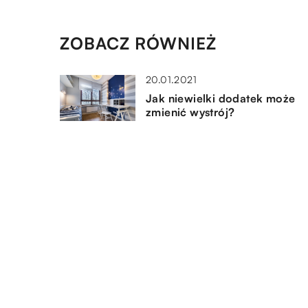
ZOBACZ RÓWNIEŻ
20.01.2021
Jak niewielki dodatek może
zmienić wystrój?
09.01.2020
Dekorowanie domu – czy to
trudne?
25.08.2019
Modna kuchnia – jak ją
urządzić?