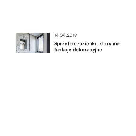
14.04.2019
Sprzęt do łazienki, który ma
funkcje dekoracyjne
21.08.2019
Co brać pod uwagę przy
planowaniu budowy domu?
21.02.2022
Funkcjonalne meble, które warto
nabyć z myślą o seniorach w
naszej rodzinie