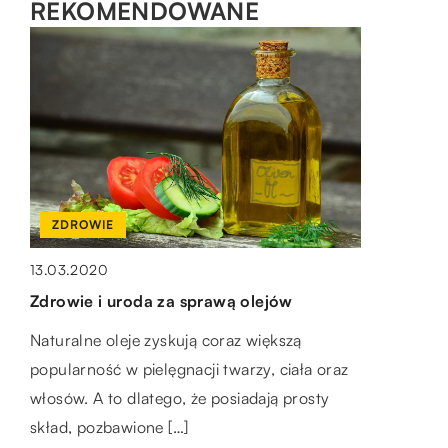
REKOMENDOWANE
SPOSÓB ŻYCIA I STYL
SPOSÓB ŻYCIA I STYL
ZDROWIE
14.11.2020
10.11.2021
13.03.2020
Biżuteryjna moda
W jakich sytuacjach warto mieć dostęp do
Zdrowie i uroda za sprawą olejów
ksiąg wieczystych nieruchomości?
Nie ulega wątpliwości, że każda kobieta lubi
Naturalne oleje zyskują coraz większą
wyglądać atrakcyjnie. Producenci oferują
Jeśli zamierzamy kupić działkę budowlaną
popularność w pielęgnacji twarzy, ciała oraz
wiele efektownych fasonów odzieżowych
czy wybudować dom, to nie wystarczy
włosów. A to dlatego, że posiadają prosty
oraz oryginalnych dodatków, które można […]
zadbać o projekt, potrzebne materiały czy
skład, pozbawione […]