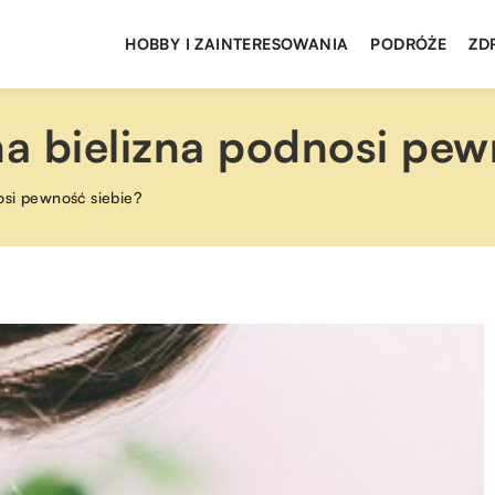
HOBBY I ZAINTERESOWANIA
PODRÓŻE
ZD
a bielizna podnosi pew
osi pewność siebie?