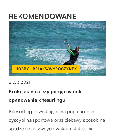
REKOMENDOWANE
HOBBY I RELAKS/WYPOCZYNEK
PRZEDSIĘBIORCZOŚĆ I GOSPODARKA
HOBBY I RELAKS/WYPOCZYNEK
21.03.2021
Kroki jakie należy podjąć w celu
10.11.2021
03.10.2022
opanowania kitesurfingu
Znaki poziome – co oznaczają i jak
Czy kamienie ogrodowe są dobrym
pomagają kierowcom?
pomysłem do dekoracji?
Kitesurfing to zyskująca na popularności
dyscyplina sportowa oraz ciekawy sposób na
Poziome znaki drogowe, podobnie jak
Kamienie ogrodowe mogą dodać
spędzenie aktywnych wakacji. Jak sama
pionowe, są równie istotne dla kierowców i
wyjątkowego akcentu elegancji do Twojego