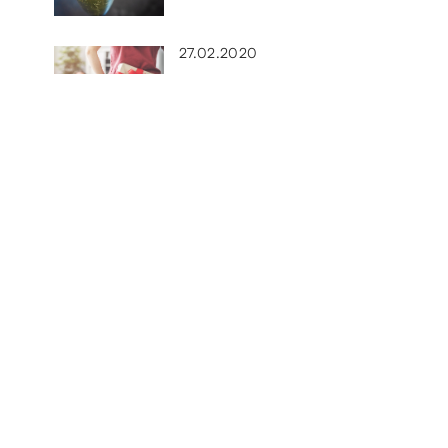
27.02.2020
Ciekawe pomysły na prezent
okolicznościowy
01.06.2019
esy
Co robi się z wikliny?