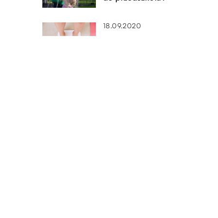
18.09.2020
Jak zmienić swoje nawyki
żywieniowe, aby przybrać na
wadze?
05.04.2019
Jakie właściwości mają ekspr
Jura?
DODAJ KOMENTARZ