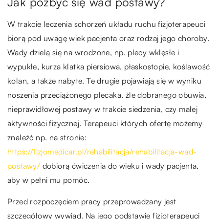
Jak pozbyć się wad postawy?
W trakcie leczenia schorzeń układu ruchu fizjoterapeuci
biorą pod uwagę wiek pacjenta oraz rodzaj jego choroby.
Wady dzielą się na wrodzone, np. plecy wklęsłe i
wypukłe, kurza klatka piersiowa, płaskostopie, koślawość
kolan, a także nabyte. Te drugie pojawiają się w wyniku
noszenia przeciążonego plecaka, źle dobranego obuwia,
nieprawidłowej postawy w trakcie siedzenia, czy małej
aktywności fizycznej. Terapeuci których ofertę możemy
znaleźć np. na stronie:
https://fizjomedicar.pl/rehabilitacja/rehabilitacja-wad-
postawy/
dobiorą ćwiczenia do wieku i wady pacjenta,
aby w pełni mu pomóc.
Przed rozpoczęciem pracy przeprowadzany jest
szczegółowy wywiad. Na jego podstawie fizjoterapeuci