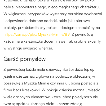
kupować drogiego łóżka w kształcie karocy, by pokój
nabrał niepowtarzalnego, nieco magicznego charakteru.
W większości przypadków wystarczy odrobina wyobraźni
i odpowiednio dobrane dodatki, takie jak kolorowe
plakaty, prześcierdła czy pościel, dostępne chociażby na
https://zaira.pl/pl/c/Myszka-Minnie/89
. Z pewnością
każda mała księżniczka doceni nawet tak drobne akcenty
w wystroju swojego wnętrza.
Garść pomysłów
Z pewnością każda mała dziewczynka śpi dużo lepiej,
jeżeli może zasnąć z głową na poduszce obleczonej w
poszewkę z Myszką Minnie czy inną ulubioną postacią z
filmu bądź kreskówki. W pokoju dziecka można umieścić
wiele drobnych elementów, które, choć pojedynczo nie
tworzą spektakularnego efektu, razem zdołają