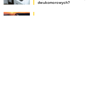
dwukomorowych?
Jakie czynniki powinniśmy wziąć pod
uwagę przy zakupie ubrań dla dzieci?
Na jakie kwestie zwrócić uwagę
dokonując wyboru programu
magazynowego?
REKOMENDOWANE