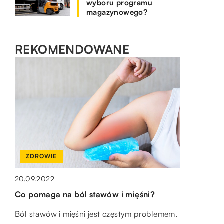
wyboru programu
magazynowego?
REKOMENDOWANE
PRZEDSIĘBIORCZOŚĆ I GOSPODARKA
SPOSÓB ŻYCIA I STYL
ZDROWIE
08.02.2021
13.08.2022
Kiedy najlepszym rozwiązaniem jest
Wiaderka na lód – do czego służą?
20.09.2022
transport samochodowy?
Co pomaga na ból stawów i mięśni?
Wiaderka do lodu są bardzo poręcznym
Transport samochodowy, inaczej zwany
przedmiotem do utrzymania w domu. Dzisiaj
Ból stawów i mięśni jest częstym problemem.