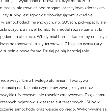
odu jest wykonanie orurowania, czyli montażu rur
d maską, ale również pod progami oraz tylnym zderzakiem.
 czy tuning jest zgodny z obowiązującymi aktualnie
e w samochodach terenowych, np. SUVach, pick-upach, ale
stawczych, a nawet kombi. Ten model rozszerzania auta
pędem na obie osie. Wtedy miał bardzo konkretny cel, czyli
czas pokonywania trasy terenowej. Z biegiem czasu rury
 zupełnie nowe formy. Dzisiaj pełnią bardziej rolę
zede wszystkim z trwałego aluminium. Tworzywo
dpornością na działanie czynników zewnętrznych oraz
iezwykle użytecznym, ale również estetycznym. Dzięki temu
woczesnych pojazdów, zwłaszcza aut terenowych i SUVów.
szczenie samochodu oraz wejście do niego. Wykonywane są