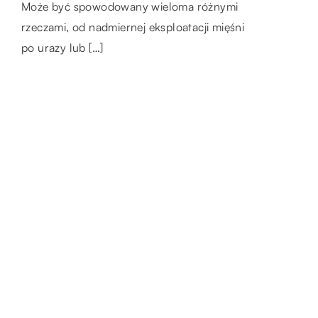
drogowym, to jedna z najważniejszych gałęzi
na rynku dostępnych jest wiele różnych
Może być spowodowany wieloma różnymi
transportu. Odgrywa on istotną rolę w
rodzajów wiaderek […]
rzeczami, od nadmiernej eksploatacji mięśni
przewozie osób, jak i […]
po urazy lub […]