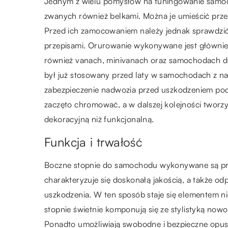
Jednym z wielu pomysłów na tuningowanie samoch
zwanych również belkami. Można je umieścić prze
Przed ich zamocowaniem należy jednak sprawdzić,
przepisami. Orurowanie wykonywane jest główni
również vanach, minivanach oraz samochodach do
był już stosowany przed laty w samochodach z na
zabezpieczenie nadwozia przed uszkodzeniem pod
zaczęto chromować, a w dalszej kolejności tworzyć
dekoracyjną niż funkcjonalną.
Funkcja i trwałość
Boczne stopnie do samochodu wykonywane są pr
charakteryzuje się doskonałą jakością, a także o
uszkodzenia. W ten sposób staje się elementem n
stopnie świetnie komponują się ze stylistyką no
Ponadto umożliwiają swobodne i bezpieczne opu