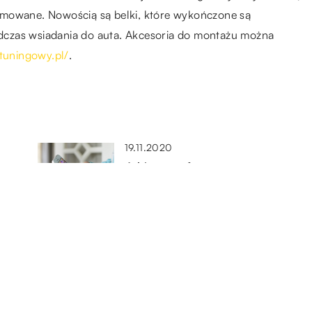
omowane. Nowością są belki, które wykończone są
dczas wsiadania do auta. Akcesoria do montażu można
-tuningowy.pl/
.
19.11.2020
Jakie smartfony są
najbezpieczniejsze w
użytkowaniu?
15.10.2021
ać
W jakiej sytuacji można starać
na?
się o auto zastępcze?
03.04.2020