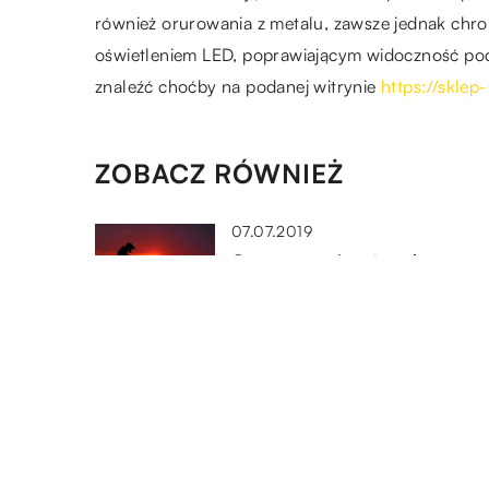
również orurowania z metalu, zawsze jednak chr
oświetleniem LED, poprawiającym widoczność po
znaleźć choćby na podanej witrynie
https://sklep
ZOBACZ RÓWNIEŻ
07.07.2019
O czym pamiętać podczas
motocyklowych wypraw?
15.09.2020
Jakie warunki powinna spełni
profesjonalnie wykonana opo
09.12.2022