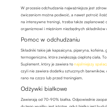
W procesie odchudzania najważniejsza jest zdrowa
ćwiczeniom można podwoić, a nawet potroić iloś
na intensywne treningi, trzeba także zaplanować
organizmowi i mięśniom niezbędnych składników o
Pomoc w odchudzaniu
Składniki takie jak kapsaicyna, piperyna, kofeina,
termogeniczne, które zwiększają ciepłotę ciała. To 
Suplement, który je zawiera to
najsilniejszy spalac
czyli nie zawiera dodatku sztucznych barwników, 
rano na czczo lub przed treningiem.
Odżywki białkowe
Zawierają od 70-90% białka. Odpowiednie zaopat
dużego wysiłku jest istotne, gdyż białko jest bud