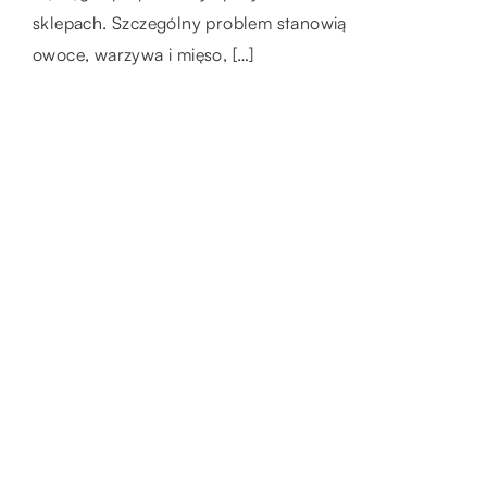
marzą wszyscy. Projektowanie salonu
sklepach. Szczególny problem stanowią
wymaga odpowiedniego skupienia, […]
owoce, warzywa i mięso, […]