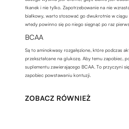
tkanek i nie tylko. Zapotrzebowanie na nie wzras
białkowy, warto stosować go dwukrotnie w ciągu dn
wtedy powinno się po niego sięgnąć po raz pierws
BCAA
Są to aminokwasy rozgałęzione, które podczas akty
przekształcane na glukozę. Aby temu zapobiec, p
suplementu zawierającego BCAA. To przyczyni się z
zapobiec powstawaniu kontuzji.
ZOBACZ RÓWNIEŻ
25.03.2020
Pomysłowe gry i zabawy, któr
pobudzają kreatywne myśleni