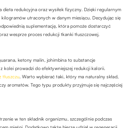
 dieta redukcyjna oraz wysiłek fizyczny. Dzięki regularnym
ć kilogramów utraconych w danym miesiącu. Decydując się
 odpowiednią suplementację, która pomoże dostarczyć
raz wesprze proces redukcji tkanki tłuszczowej.
 guarana, ketony malin, johimbina to substancje
z kolei prowadzi do efektywniejszej redukcji kalorii.
z tłuszczu
. Warto wybierać taki, który ma naturalny skład,
czy aromatów. Tego typu produkty przyjmuje się najczęściej
rzenie w ten składnik organizmu, szczególnie podczas
ulcem mięśni. Dodatkowo także bierze udział w regeneracji