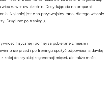
ta więc nawet dwukrotnie. Decydując się na preparat
ia. Najlepiej jest ono przyswajalny rano, dlatego właśnie
zy. Drugi raz po treningu.
wności fizycznej i po niej są pobierane z mięśni i
owinno się przed i po treningu spożyć odpowiednią dawkę
 kolej do szybkiej regeneracji mięśni, ale także może
23.01.2023
e
Jakie są kluczowe elementy,
e
które składają się na dobrze