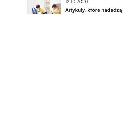
12.10.2020
Artykuły, które nadadzą
pokojowi dziecka bajeczny
charakter
16.07.2022
Czym są biokominki?
DODAJ KOMENTARZ