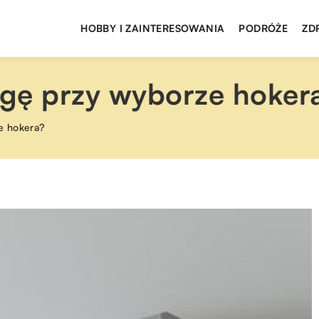
HOBBY I ZAINTERESOWANIA
PODRÓŻE
ZD
gę przy wyborze hoker
e hokera?