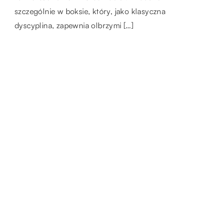
pierwszą rzeczą, którą ludzie zauważają
szczególnie w boksie, który, jako klasyczna
skutków w przyszłości. To, co jest wybierane
patrząc na Ciebie, dlatego […]
dyscyplina, zapewnia olbrzymi […]
w każdym posiłku, nie […]