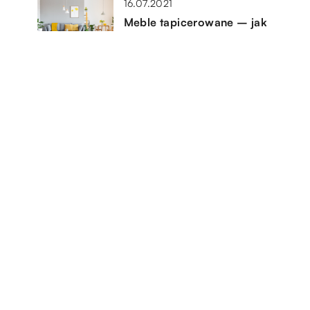
16.07.2021
Meble tapicerowane – jak
wybrać idealne do nowego
mieszkania?
06.02.2023
Rolety czy zasłony – co wybrać
do swojej sypialni?