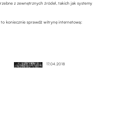
otrzebne z zewnętrznych źródeł, takich jak systemy
, to koniecznie sprawdź witrynę internetową:
17.04.2018
Wybór odpowiedniej bramy
wjazdowej
15.04.2020
óre
Dom na kołach – kto może
skorzystać z tego rozwiązania?