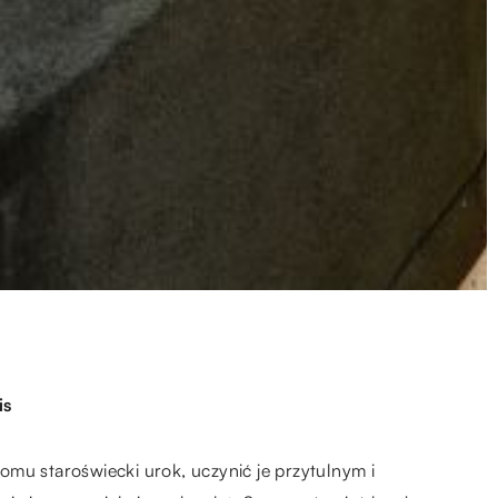
is
mu staroświecki urok, uczynić je przytulnym i