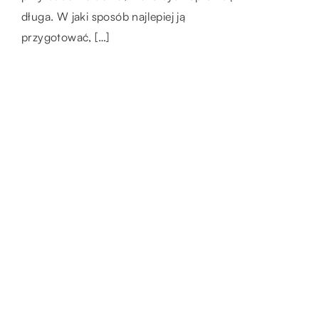
zadaniem, niezależnie od branży, jest
długa. W jaki sposób najlepiej ją
nie tylko […]
przetwarzanie półproduktów w wyroby
przygotować, […]
gotowe. […]