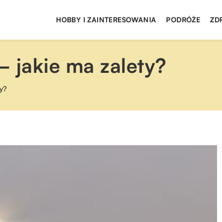
HOBBY I ZAINTERESOWANIA
PODRÓŻE
ZD
jakie ma zalety?
y?