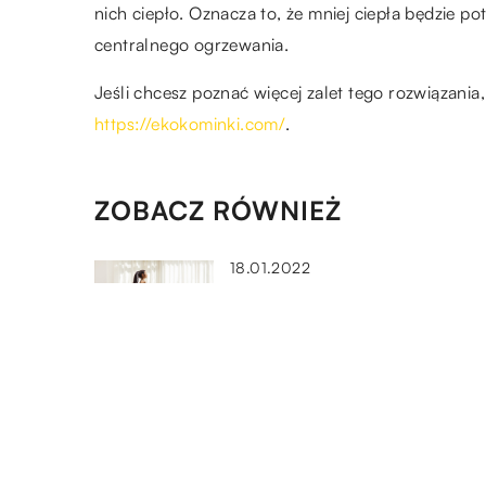
nich ciepło. Oznacza to, że mniej ciepła będzie p
centralnego ogrzewania.
Jeśli chcesz poznać więcej zalet tego rozwiązania
https://ekokominki.com/
.
ZOBACZ RÓWNIEŻ
18.01.2022
W jaki sprzęt do siłowni warto
zaopatrzyć się we własnym
domu?
21.11.2021
Dodatki do wnętrza domu, kt
nadadzą odpowiedniego
nastroju i klimatu