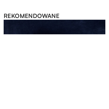
REKOMENDOWANE
HOBBY I RELAKS/WYPOCZYNEK
HOBBY I RELAKS/WYPOCZYNEK
05.09.2021
06.02.2021
Kurs na patent sternika motorowodnego – jak się do
Jakie materiały najlepiej nadają się na pościel?
niego przygotować?