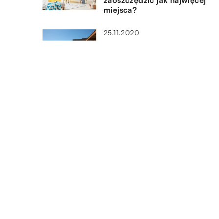
zaoszczędzić jak najwięcej
miejsca?
25.11.2020
Chemia basenowa – czy jej
używanie jest konieczne?
15.08.2020
Przygotowania do
popołudniowej drzemki malu
DODAJ KOMENTARZ