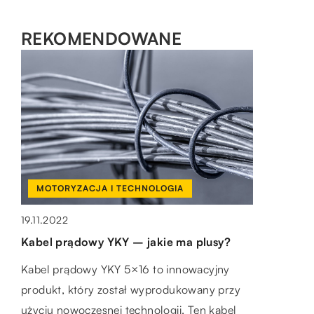
REKOMENDOWANE
MOTORYZACJA I TECHNOLOGIA
MOTORYZACJA I TECHNOLOGIA
DOM I WNĘTRZE
05.02.2021
19.11.2022
11.10.2020
Czy szkło hartowane jest skuteczne?
Kabel prądowy YKY – jakie ma plusy?
Dlaczego warto w domu położyć
wycieraczki?
Tablet to urządzenie, którego używamy
Kabel prądowy YKY 5×16 to innowacyjny
bardzo często. Wpływa na to przede
produkt, który został wyprodukowany przy
Dbając o czystość oraz porządek w naszym
wszystkim rozmaitość możliwości, jakie ono
użyciu nowoczesnej technologii. Ten kabel
domu bądź mieszkaniu, staramy się dokładać