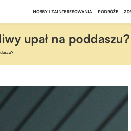
HOBBY I ZAINTERESOWANIA
PODRÓŻE
ZD
żliwy upał na poddaszu?
ddaszu?