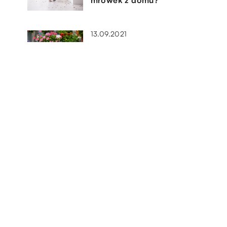
mrówek z domu?
13.09.2021
Jak przechowywać rzeczy w
ogrodzie i na balkonach?
17.08.2021
Klimatyzator – bez jakich
cha
elementów nie będzie działał
poprawnie?