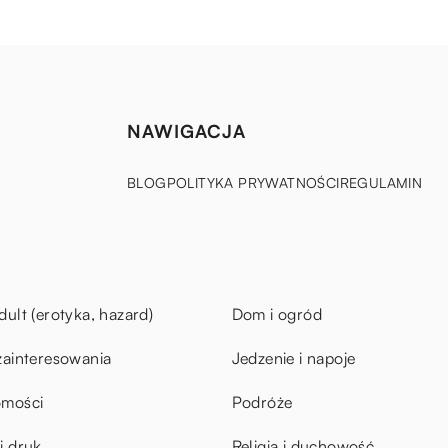
NAWIGACJA
BLOG
POLITYKA PRYWATNOŚCI
REGULAMIN
dult (erotyka, hazard)
Dom i ogród
zainteresowania
Jedzenie i napoje
omości
Podróże
i druk
Religia i duchowość