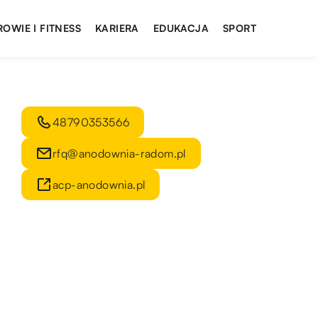
ROWIE I FITNESS
KARIERA
EDUKACJA
SPORT
48790353566
rfq@anodownia-radom.pl
acp-anodownia.pl