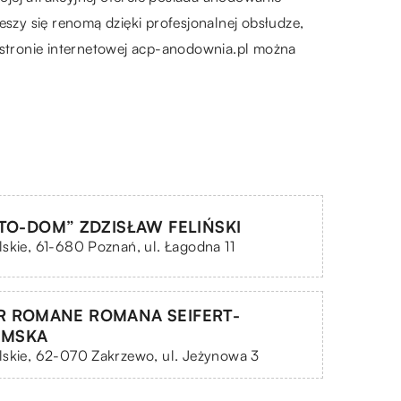
eszy się renomą dzięki profesjonalnej obsłudze,
a stronie internetowej acp-anodownia.pl można
UTO-DOM” ZDZISŁAW FELIŃSKI
skie, 61-680 Poznań, ul. Łagodna 11
R ROMANE ROMANA SEIFERT-
OMSKA
lskie, 62-070 Zakrzewo, ul. Jeżynowa 3