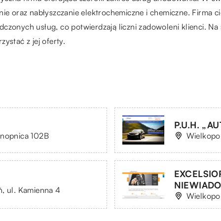
ie oraz nabłyszczanie elektrochemiczne i chemiczne. Firma ci
czonych usług, co potwierdzają liczni zadowoleni klienci. N
zystać z jej oferty.
P.U.H. „A
onopnica 102B
Wielkopol
EXCELSIO
a
NIEWIAD
, ul. Kamienna 4
Wielkopo