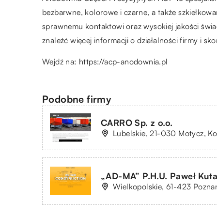
bezbarwne, kolorowe i czarne, a także szkiełkowan
sprawnemu kontaktowi oraz wysokiej jakości świad
znaleźć więcej informacji o działalności firmy i skor
Wejdź na:
https://acp-anodownia.pl
Podobne firmy
CARRO Sp. z o.o.
Lubelskie, 21-030 Motycz, K
„AD-MA” P.H.U. Paweł Kut
Wielkopolskie, 61-423 Poznań