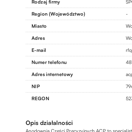
Rodzaj firmy
SP
Region (Województwo)
-
Miasto
Wo
Adres
Wo
E-mail
rf
Numer telefonu
48
Adres internetowy
ac
NIP
79
REGON
52
Opis działalności
Anodownia Części Precyzyjnych ACP to specjalist