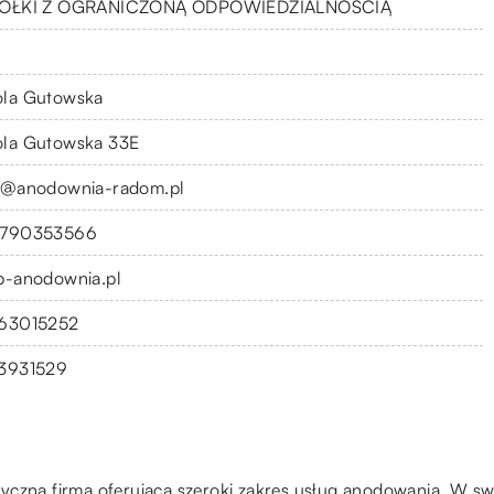
ÓŁKI Z OGRANICZONĄ ODPOWIEDZIALNOŚCIĄ
la Gutowska
la Gutowska 33E
q@anodownia-radom.pl
790353566
p-anodownia.pl
63015252
3931529
yczna firma oferująca szeroki zakres usług anodowania. W swo