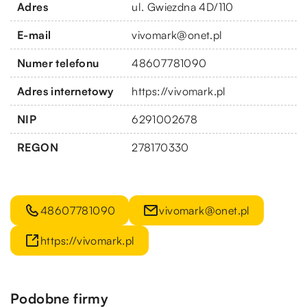
Adres
ul. Gwiezdna 4D/110
E-mail
vivomark@onet.pl
Numer telefonu
48607781090
Adres internetowy
https://vivomark.pl
NIP
6291002678
REGON
278170330
48607781090
vivomark@onet.pl
https://vivomark.pl
Podobne firmy