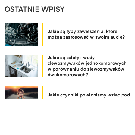
OSTATNIE WPISY
Jakie są typy zawieszenia, które
można zastosować w swoim aucie?
Jakie są zalety i wady
zlewozmywaków jednokomorowych
w porównaniu do zlewozmywaków
dwukomorowych?
Jakie czynniki powinniśmy wziąć pod
uwagę przy zakupie ubrań dla dzieci?
Na jakie kwestie zwrócić uwagę
dokonując wyboru programu