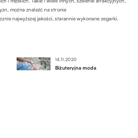
ch i męskich. Takie i wiele innych, szalenie atrakcyjnych,
zyzn, można znaleźć na stronie
ącznie najwyższej jakości, starannie wykonane zegarki.
14.11.2020
Biżuteryjna moda
19.01.2023
Czy dieta bezglutenowa jest
dobra dla organizmu?
15.10.2018
ego
Idealne prezenty mężczyzn