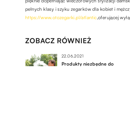
pięknie dopełniając wieczorowych stylizacji damski
pełnych klasy i szyku zegarków dla kobiet i mężc
https://www.otozegarki.pl/atlantic
,oferującej wył
ZOBACZ RÓWNIEŻ
22.06.2021
Produkty niezbędne do
rozpoczęcia palenia e-
papierosów
16.10.2021
Środki chemiczne, które
odpowiednio zabezpieczą
powierzchnię przed brudem
29.05.2020
Niezbędne akcesoria dla mał