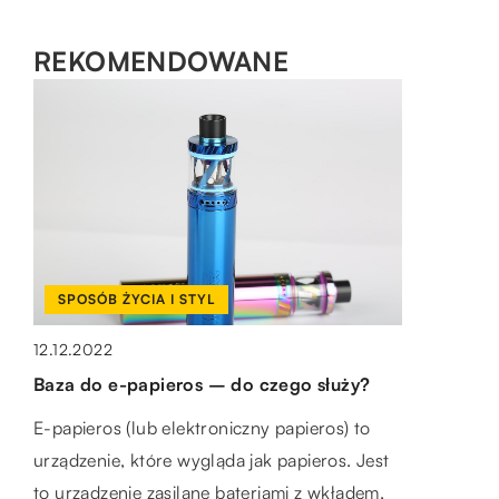
REKOMENDOWANE
ZDROWIE
SPOSÓB ŻYCIA I STYL
SPOSÓB ŻYCIA I STYL
10.12.2021
12.12.2022
11.09.2022
Dlaczego CBD ma pozytywny wpływ na
Baza do e-papieros – do czego służy?
Z jakich materiałów powinna być uszyta
organizm?
sukienka komunijna dla dziewczynki?
E-papieros (lub elektroniczny papieros) to
Olejki CBD są coraz bardziej popularne. Jest
urządzenie, które wygląda jak papieros. Jest
Wybierając sukienkę komunijną dla
to wynikiem ich pozytywnego wpływu na
to urządzenie zasilane bateriami z wkładem,
dziewczynki, można wziąć pod uwagę