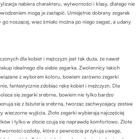
ylizacja nabiera charakteru, wytworności i klasy, dlatego nie
owodzeniem mogą je zastąpić. Umiejętnie dobrany zegarek
 go noszącej, więc śmiało można po niego sięgać, a udany
nych dla kobiet i mężczyzn jest tak duża, że nawet
akup idealnego dla siebie zegarka. Zwolennicy takich
związane z wyborem koloru, bowiem zarówno zegarki
rnie, fantastycznie zdobiąc rękę kobiet i mężczyzn. Dla
 poleca się zegarki srebrne, bowiem nie tylko bardzo
ponują się z biżuterią srebrną, tworząc zachwycający zestaw
zy wieczorne wyjścia. Złote zegarki wybierają najczęściej
tków i tylko w złocie czują się naprawdę komfortowo. Złote
 wytworności ozdoby, które z pewnością przykują uwagę,