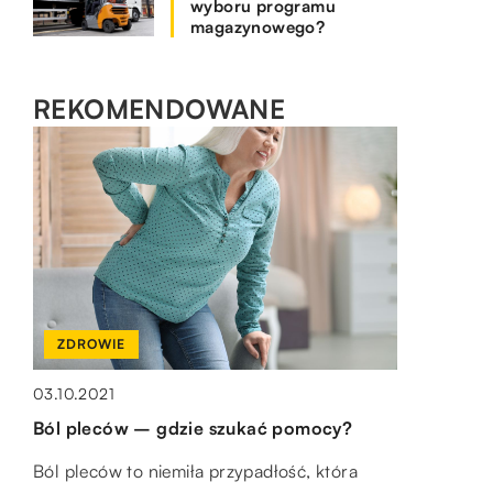
wyboru programu
magazynowego?
REKOMENDOWANE
DOM I WNĘTRZE
ZDROWIE
12.01.2022
SPOSÓB ŻYCIA I STYL
Sposoby na zmianę wyglądu wnętrza
03.10.2021
15.10.2018
Ból pleców – gdzie szukać pomocy?
Zmiana wystroju swojego nie musi być
Idealne prezenty mężczyzn
kosztownym przedsięwzięciem. Wszystko
Ból pleców to niemiła przypadłość, która