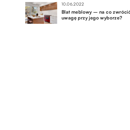
10.06.2022
Blat meblowy – na co zwróci
uwagę przy jego wyborze?
11.04.2022
Na czym polega pakowanie
próżniowe?
13.04.2022
Kostka brukowa – najważniej
informacje
DODAJ KOMENTARZ