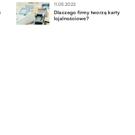
11.05.2022
ć
Dlaczego firmy tworzą karty
lojalnościowe?
12.06.2022
System POS – czym jest i jak go
sprawnie wdrożyć?
10.04.2022
sze
Terapia – z jakim problemem
warto udać się na konsultacje?