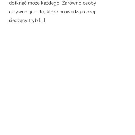
jednak zależy od tego jaki zakres prac ma
Idealny prezent dla mężczyzny może być
dotknąć może każdego. Zarówno osoby
zostać wprowadzony do […]
różny. Wszystko zależy od tego, z kim mamy
aktywne, jak i te, które prowadzą raczej
do czynienia. Inny prezent będzie dla […]
siedzący tryb […]