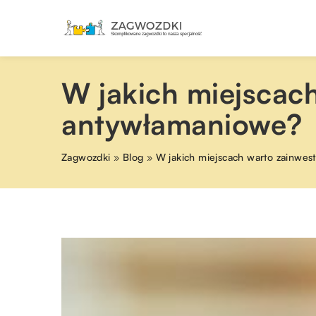
W jakich miejscac
antywłamaniowe?
Zagwozdki
»
Blog
»
W jakich miejscach warto zainwes