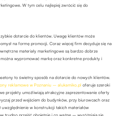
etingowe. W tym celu najlepiej zwrócić się do
zybkie dotarcie do klientów. Uwagę klientów może
pomysł na formę promocji. Coraz więcej firm decyduje się na
Zewnętrzne materiały marketingowe są bardzo dobrze
ób można wypromować markę oraz konkretne produkty i
asetony to świetny sposób na dotarcie do nowych klientów.
ylony reklamowe w Poznaniu – alukamiko.pl
oferuje szeroki
we projekty umożliwiają atrakcyjne zaprezentowanie oferty
zwyczaj przed wejściem do budynków, przy biurowcach oraz
uwzględnienie w konstrukcji takich materiałów
 trudno przejść obojętnie i co ważne – wyróżniają się