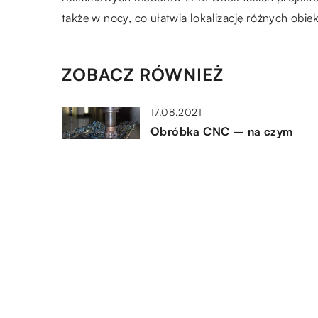
także w nocy, co ułatwia lokalizację różnych obie
ZOBACZ RÓWNIEŻ
17.08.2021
Obróbka CNC – na czym
polega?
02.09.2021
Koperty biodegradowalne, czy
bezpieczne dla środowiska
02.02.2022
Czy warto inwestować w
pojemniki do magazynu?