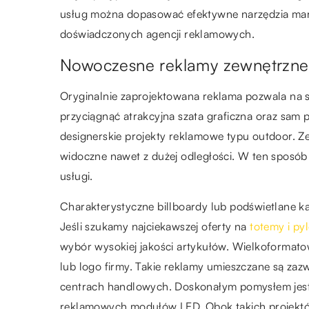
usług można dopasować efektywne narzędzia mark
doświadczonych agencji reklamowych.
Nowoczesne reklamy zewnętrzne
Oryginalnie zaprojektowana reklama pozwala na s
przyciągnąć atrakcyjna szata graficzna oraz sam 
designerskie projekty reklamowe typu outdoor. 
widoczne nawet z dużej odległości. W ten spos
usługi.
Charakterystyczne billboardy lub podświetlane k
Jeśli szukamy najciekawszej oferty na
totemy i p
wybór wysokiej jakości artykułów. Wielkoformato
lub logo firmy. Takie reklamy umieszczane są za
centrach handlowych. Doskonałym pomysłem jest 
reklamowych modułów LED. Obok takich projektów