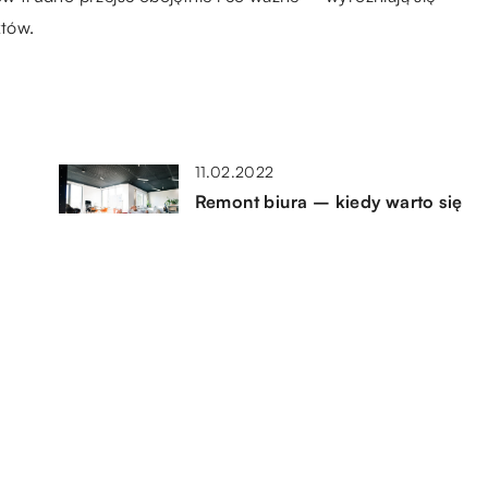
któw.
11.02.2022
Remont biura – kiedy warto się
na niego zdecydować?
15.02.2021
li
Jak skutecznie reklamować
swoje produkty?
16.12.2022
Z czego się składa owijarka do
palet?