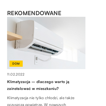
REKOMENDOWANE
DOM
SPOSÓB ŻYCIA I STYL
11.02.2022
27.02.2021
Klimatyzacja – dlaczego warto ją
Przegląd legginsów – jakie kupić?
zainstalować w mieszkaniu?
Legginsy są strojem szczególnie popularnym
Klimatyzacja nie tylko chłodzi, ale także
wśród kobiet, prowadzących aktywny tryb
oczyszcza powietrze. W nowszych
życia. Z tego powodu bardzo istotne jest ich