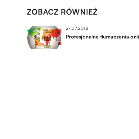
ZOBACZ RÓWNIEŻ
27.07.2018
Profesjonalne tłumaczenia onl
21.11.2022
Jaką biżuterię ze złota można
znaleźć w sklepach?
15.01.2023
O czym warto pamiętać, piszą
pracę licencjacką?
DODAJ KOMENTARZ