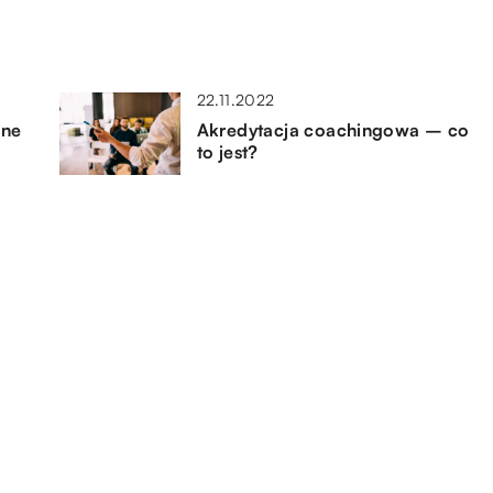
22.11.2022
ine
Akredytacja coachingowa – co
to jest?
20.08.2021
Eleganckie buty dla mężczyzn –
spośród czego można wybierać
16.10.2021
c
Środki chemiczne, które
odpowiednio zabezpieczą
powierzchnię przed brudem