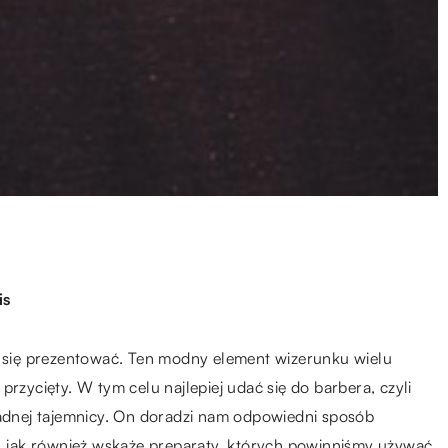
is
ze się prezentować. Ten modny element wizerunku wielu
przycięty. W tym celu najlepiej udać się do barbera, czyli
żadnej tajemnicy. On doradzi nam odpowiedni sposób
y, jak również wskaże preparaty, których powinniśmy używać,