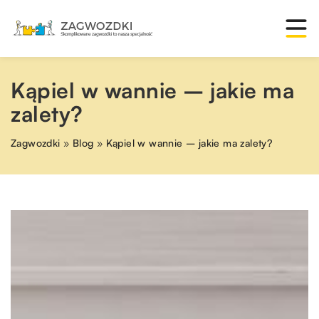
Kąpiel w wannie – jakie ma
zalety?
Zagwozdki
»
Blog
»
Kąpiel w wannie – jakie ma zalety?