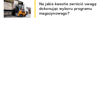
Na jakie kwestie zwrócić uwagę
dokonując wyboru programu
magazynowego?
REKOMENDOWANE
PRZEDSIĘBIORCZOŚĆ I GOSPODARKA
RYNEK I BIZNES
PRZEDSIĘBIORCZOŚĆ I GOSPODARKA
01.10.2022
Znaki BHP i piktogramy – Czym są?