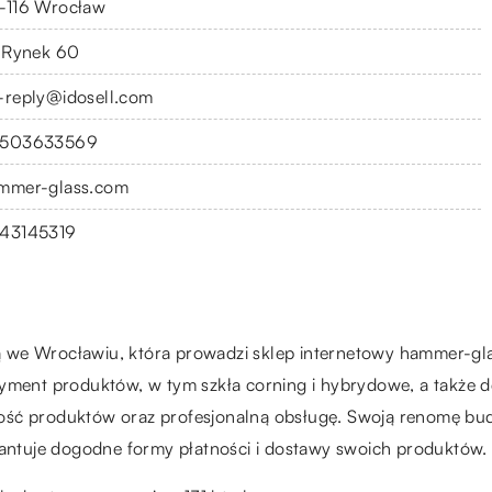
-116 Wrocław
. Rynek 60
-reply@idosell.com
503633569
mmer-glass.com
43145319
we Wrocławiu, która prowadzi sklep internetowy hammer-glass
rtyment produktów, w tym szkła corning i hybrydowe, a także
ość produktów oraz profesjonalną obsługę. Swoją renomę bud
ntuje dogodne formy płatności i dostawy swoich produktów.