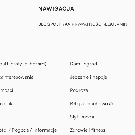
NAWIGACJA
BLOG
POLITYKA PRYWATNOŚCI
REGULAMIN
dult (erotyka, hazard)
Dom i ogród
zainteresowania
Jedzenie i napoje
omości
Podróże
i druk
Religia i duchowość
Styl i moda
ci / Pogoda / Informacje
Zdrowie i fitness