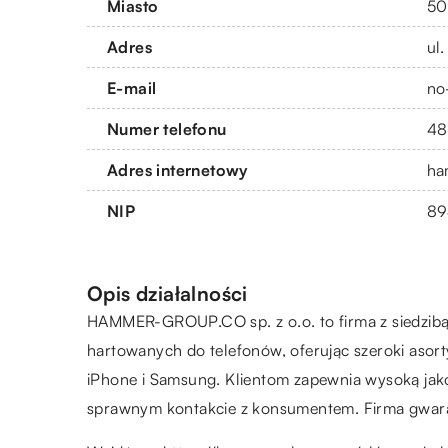
Miasto
50
Adres
ul
E-mail
no
Numer telefonu
48
Adres internetowy
ha
NIP
89
Opis działalności
HAMMER-GROUP.CO sp. z o.o. to firma z siedzibą 
hartowanych do telefonów, oferując szeroki aso
iPhone i Samsung. Klientom zapewnia wysoką jak
sprawnym kontakcie z konsumentem. Firma gwara