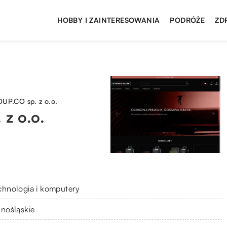
HOBBY I ZAINTERESOWANIA
PODRÓŻE
ZD
P.CO sp. z o.o.
z o.o.
chnologia i komputery
lnośląskie