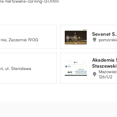
la-hartowane-corning-131.html
Sevenet S.
nie, Zaczernie 190G
pomorskie
Akademia S
Staszewski
, ul. Stanisława
Mazowiec
126/U2