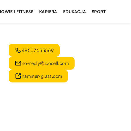
ROWIE I FITNESS
KARIERA
EDUKACJA
SPORT
48503633569
no-reply@idosell.com
hammer-glass.com