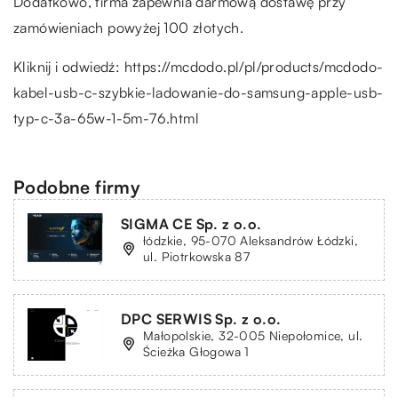
Dodatkowo, firma zapewnia darmową dostawę przy
zamówieniach powyżej 100 złotych.
Kliknij i odwiedź:
https://mcdodo.pl/pl/products/mcdodo-
kabel-usb-c-szybkie-ladowanie-do-samsung-apple-usb-
typ-c-3a-65w-1-5m-76.html
Podobne firmy
SIGMA CE Sp. z o.o.
łódzkie, 95-070 Aleksandrów Łódzki,
ul. Piotrkowska 87
DPC SERWIS Sp. z o.o.
Małopolskie, 32-005 Niepołomice, ul.
Ścieżka Głogowa 1