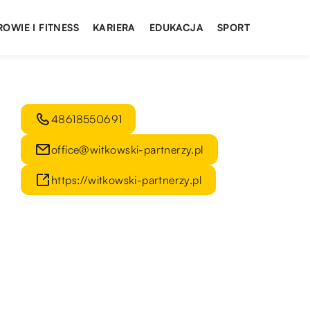
ROWIE I FITNESS
KARIERA
EDUKACJA
SPORT
48618550691
office@witkowski-partnerzy.pl
https://witkowski-partnerzy.pl