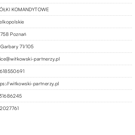
ÓŁKI KOMANDYTOWE
elkopolskie
-758 Poznań
. Garbary 71/105
fice@witkowski-partnerzy.pl
618550691
tps://witkowski-partnerzy.pl
31686245
2027761