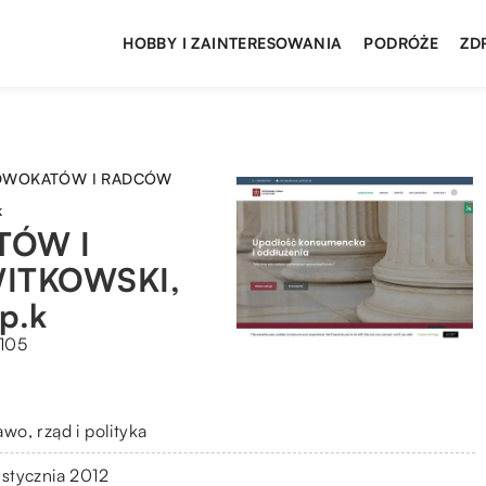
HOBBY I ZAINTERESOWANIA
PODRÓŻE
ZD
ADWOKATÓW I RADCÓW
k
TÓW I
ITKOWSKI,
p.k
/105
wo, rząd i polityka
 stycznia 2012