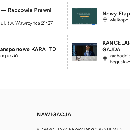
 – Radcowie Prawni
Nowy Etap 
wielkopo
 ul. św. Wawrzyńca 21/27
KANCELA
ransportowe KARA ITD
GAJDA
orpie 36
zachodnio
Bogusław
NAWIGACJA
BLOG
POLITYKA PRYWATNOŚCI
REGULAMIN