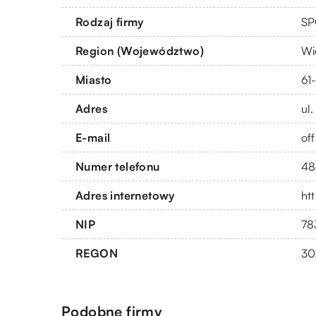
Rodzaj firmy
SP
Region (Województwo)
Wi
Miasto
61
Adres
ul
E-mail
of
Numer telefonu
48
Adres internetowy
ht
NIP
78
REGON
30
Podobne firmy