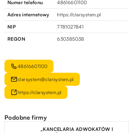
Numer telefonu
48616601100
Adres internetowy
https://clarsystem.pl
NIP
7781027841
REGON
630385038
48616601100
clarsystem@clarsystem.pl
https://clarsystem.pl
Podobne firmy
„KANCELARIA ADWOKATÓW I