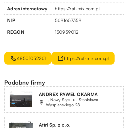
Adres internetowy
https://raf-mix.com.pl
NIP
5691657359
REGON
130959012
48501052261
https://raf-mix.com.pl
Podobne firmy
ANDREX PAWEŁ OKARMA
-, Nowy Sącz, ul. Stanisława
Wyspiańskiego 28
Attri Sp. z o.o.