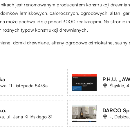
ikach jest renomowanym producentem konstrukcji drewniany
u domków letniskowych, całorocznych, ogrodowych, altan, gara
rma może pochwalić się ponad 3000 realizacjami. Na stronie i
 różnych typów konstrukcji drewnianych.
wniane, domki drewniane,
altany ogrodowe ośmiokątne
, sauny
ka
P.H.U. „A
a, 11 Listopada 54/3a
Śląskie, 
.o.
DARCO Sp.
, ul. Jana Kilińskiego 31
-, Dębica