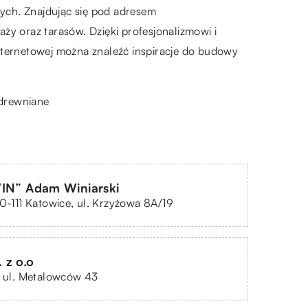
ch. Znajdując się pod adresem
ży oraz tarasów. Dzięki profesjonalizmowi i
nternetowej można znaleźć inspiracje do budowy
 drewniane
WIN” Adam Winiarski
40-111 Katowice, ul. Krzyżowa 8A/19
 z o.o
, ul. Metalowców 43