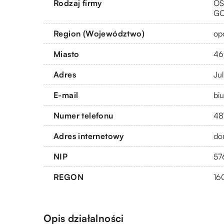
Rodzaj firmy
OS
G
Region (Województwo)
op
Miasto
46
Adres
Ju
E-mail
bi
Numer telefonu
48
Adres internetowy
do
NIP
57
REGON
16
Opis działalności