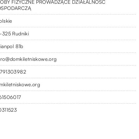
OBY FIZYCZNE PROWADZĄCE DZIAŁALNOŚĆ
OSPODARCZĄ
olskie
-325 Rudniki
lianpol 81b
uro@domkiletniskowe.org
791303982
mkiletniskowe.org
61506017
0311523