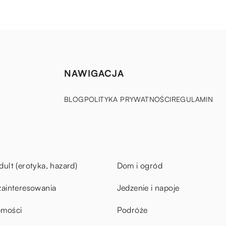
NAWIGACJA
BLOG
POLITYKA PRYWATNOŚCI
REGULAMIN
dult (erotyka, hazard)
Dom i ogród
zainteresowania
Jedzenie i napoje
omości
Podróże