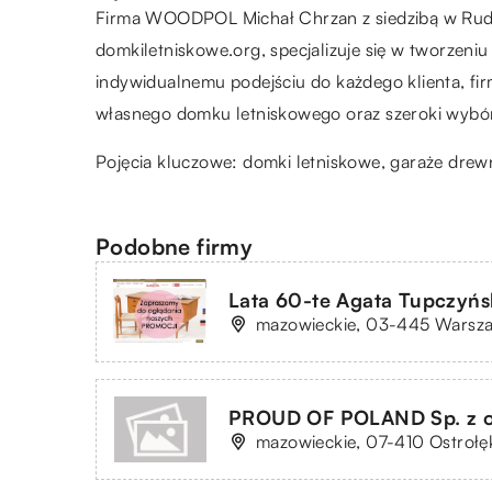
Firma WOODPOL Michał Chrzan z siedzibą w Rudn
domkiletniskowe.org, specjalizuje się w tworzeni
indywidualnemu podejściu do każdego klienta, fi
własnego domku letniskowego oraz szeroki wybór
Pojęcia kluczowe: domki letniskowe, garaże dre
Podobne firmy
Lata 60-te Agata Tupczyńs
mazowieckie, 03-445 Warszaw
PROUD OF POLAND Sp. z o
mazowieckie, 07-410 Ostrołęka