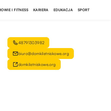
ROWIE I FITNESS
KARIERA
EDUKACJA
SPORT
48791303982
biuro@domkiletniskowe.org
domkiletniskowe.org