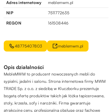
Adres internetowy
meblemwm.pl
NIP
7511772635
REGON
161508446
48775407803
meblemwm.pl
Opis działalności
MebleMWM to producent nowoczesnych mebli do
sypialni, jadalni i salonu. Strona internetowa firmy MWM
TRADE Sp. z o.o. z siedzibą w Kluczborku prezentuje
bogatą ofertę produktów takich jak łóżka tapicerowane,
stoły, krzesła, sofy i narożniki. Firma gwarantuje
atrakcyjne ceny, profesjonalną obsługę oraz fachowe