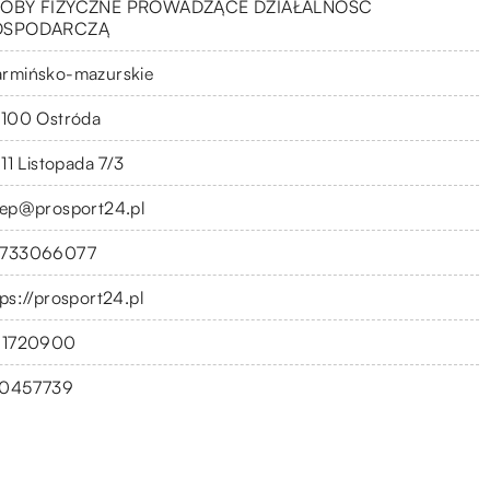
OBY FIZYCZNE PROWADZĄCE DZIAŁALNOŚĆ
OSPODARCZĄ
rmińsko-mazurskie
-100 Ostróda
 11 Listopada 7/3
lep@prosport24.pl
733066077
tps://prosport24.pl
11720900
0457739