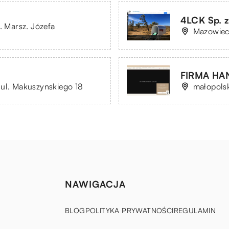
4LCK Sp. z
. Marsz. Józefa
Mazowiec
FIRMA HA
 ul. Makuszynskiego 18
małopols
NAWIGACJA
BLOG
POLITYKA PRYWATNOŚCI
REGULAMIN