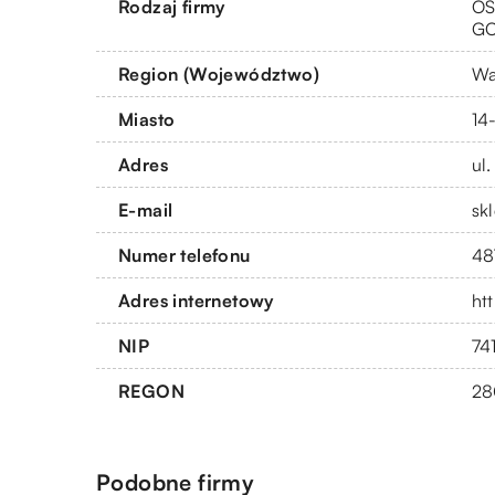
Rodzaj firmy
OS
G
Region (Województwo)
Wa
Miasto
14
Adres
ul.
E-mail
sk
Numer telefonu
48
Adres internetowy
ht
NIP
74
REGON
28
Podobne firmy