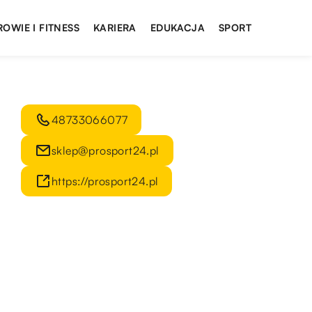
ROWIE I FITNESS
KARIERA
EDUKACJA
SPORT
48733066077
sklep@prosport24.pl
https://prosport24.pl