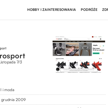
HOBBY I ZAINTERESOWANIA
PODRÓŻE
ZD
port
rosport
Listopada 7/3
yl i moda
 grudnia 2009