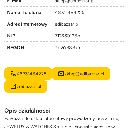
E-mail
sklep@edibazzar.pl
Numer telefonu
48731484225
Adres internetowy
edibazzar.pl
NIP
7123301286
REGON
362688875
48731484225
sklep@edibazzar.pl
edibazzar.pl
Opis działalności
EdiBazzar
to sklep internetowy prowadzony przez firmę
JEWELRY & WATCHES Sp. z o.o., specjalizującą się w