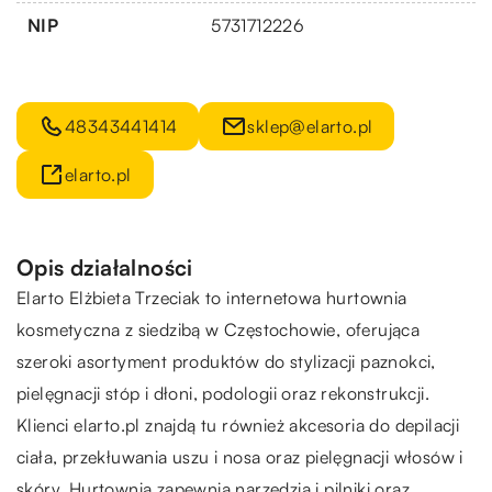
NIP
5731712226
48343441414
sklep@elarto.pl
elarto.pl
Opis działalności
Elarto Elżbieta Trzeciak to internetowa hurtownia
kosmetyczna z siedzibą w Częstochowie, oferująca
szeroki asortyment produktów do stylizacji paznokci,
pielęgnacji stóp i dłoni, podologii oraz rekonstrukcji.
Klienci
elarto.pl
znajdą tu również akcesoria do depilacji
ciała, przekłuwania uszu i nosa oraz pielęgnacji włosów i
skóry. Hurtownia zapewnia narzędzia i pilniki oraz