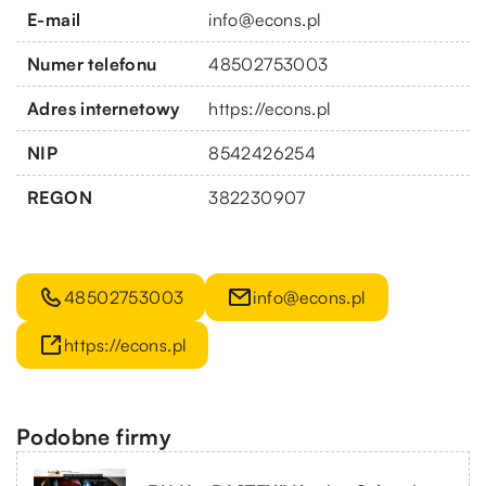
E-mail
info@econs.pl
Numer telefonu
48502753003
Adres internetowy
https://econs.pl
NIP
8542426254
REGON
382230907
48502753003
info@econs.pl
https://econs.pl
Podobne firmy