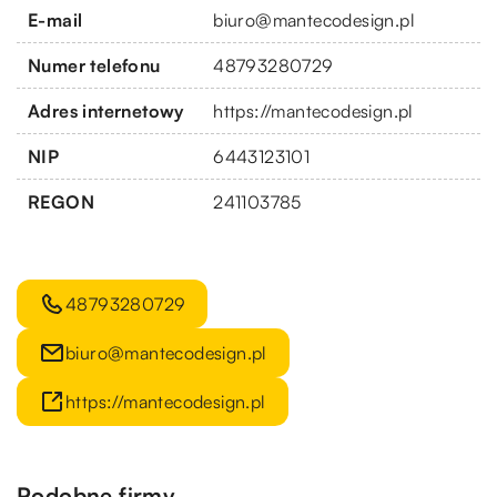
E-mail
biuro@mantecodesign.pl
Numer telefonu
48793280729
Adres internetowy
https://mantecodesign.pl
NIP
6443123101
REGON
241103785
48793280729
biuro@mantecodesign.pl
https://mantecodesign.pl
Podobne firmy