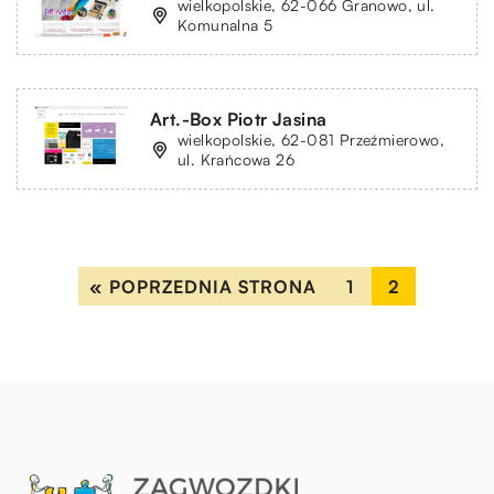
wielkopolskie, 62-066 Granowo, ul.
Komunalna 5
Art.-Box Piotr Jasina
wielkopolskie, 62-081 Przeźmierowo,
ul. Krańcowa 26
« POPRZEDNIA STRONA
1
2