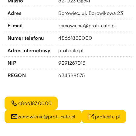
Miasto
62-023 Gądki
Adres
Borówiec, ul. Borowikowa 23
E-mail
zamowienia@profi-cafe.pl
Numer telefonu
48661830000
Adres internetowy
proficafe.pl
NIP
9291267013
REGON
634398575
48661830000
zamowienia@profi-cafe.pl
proficafe.pl