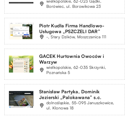
wielkopolskie, 62-023 Gądki,
Borówiec, ul. Borowikowa 23
Piotr Kudła Firma Handlowo-
Usługowa „PSZCZELI DAR”
-, Stary Dzików, Moszczanica 111
GACEK Hurtownia Owoców i
Warzyw
wielkopolskie, 62-035 Skrzynki,
Poznańska 5
Stanisław Partyka, Dominik
Jezierski „Palokawana” s.c.
dolnośląskie, 55-095 Januszkowice,
ul. Klonowa 18