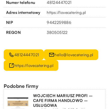
Numer telefonu
48124447021
Adres internetowy
https://lovecatering.pl
NIP
9442259886
REGON
380505122
48124447021
hello@lovecatering.pl
https://lovecatering.pl
Podobne firmy
WOJCIECH MARIUSZ PROFI –
CAFE FIRMA HANDLOWO –
USŁUGOWA