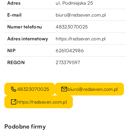
Adres
ul. Podmiejska 25
E-mail
biuro@redseven.com.pl
Numer telefonu
48323070025
Adres internetowy
https://redseven.com.pl
NIP
6261042986
REGON
273379597
48323070025
biuro@redseven.com.pl
https://redseven.com.pl
Podobne firmy