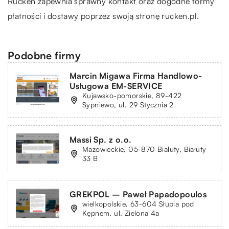
Rücken zapewnia sprawny kontakt oraz dogodne formy
płatności i dostawy poprzez swoją stronę rucken.pl.
Podobne firmy
Marcin Migawa Firma Handlowo-
Usługowa EM-SERVICE
Kujawsko-pomorskie, 89-422
Sypniewo, ul. 29 Stycznia 2
Massi Sp. z o.o.
Mazowieckie, 05-870 Białuty, Białuty
33 B
GREKPOL – Paweł Papadopoulos
wielkopolskie, 63-604 Słupia pod
Kępnem, ul. Zielona 4a