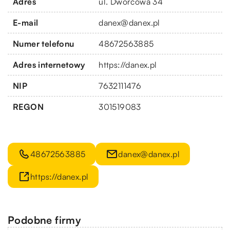
Adres
ul. Dworcowa 34
E-mail
danex@danex.pl
Numer telefonu
48672563885
Adres internetowy
https://danex.pl
NIP
7632111476
REGON
301519083
48672563885
danex@danex.pl
https://danex.pl
Podobne firmy