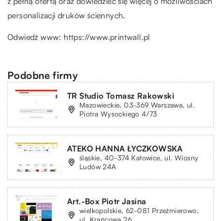
z pełną ofertą oraz dowiedzieć się więcej o możliwościach
personalizacji druków ściennych.
Odwiedź www:
https://www.printwall.pl
Podobne firmy
TR Studio Tomasz Rakowski
Mazowieckie, 03-369 Warszawa, ul.
Piotra Wysockiego 4/73
ATEKO HANNA ŁYCZKOWSKA
śląskie, 40-374 Katowice, ul. Wiosny
Ludów 24A
Art.-Box Piotr Jasina
wielkopolskie, 62-081 Przeźmierowo,
ul. Krańcowa 26