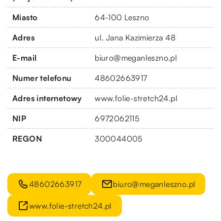
Miasto
64-100 Leszno
Adres
ul. Jana Kazimierza 48
E-mail
biuro@meganleszno.pl
Numer telefonu
48602663917
Adres internetowy
www.folie-stretch24.pl
NIP
6972062115
REGON
300044005
48602663917
biuro@meganleszno.pl
www.folie-stretch24.pl