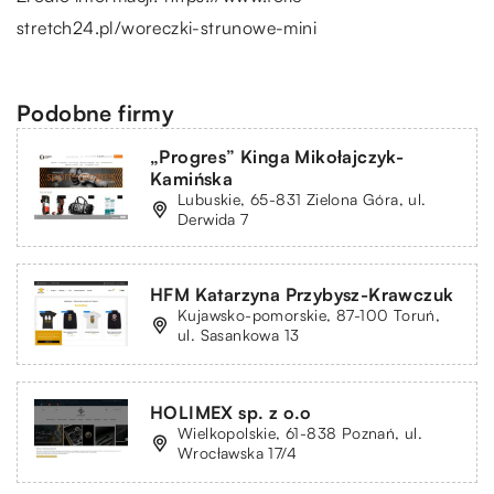
stretch24.pl/woreczki-strunowe-mini
Podobne firmy
„Progres” Kinga Mikołajczyk-
Kamińska
Lubuskie, 65-831 Zielona Góra, ul.
Derwida 7
HFM Katarzyna Przybysz-Krawczuk
Kujawsko-pomorskie, 87-100 Toruń,
ul. Sasankowa 13
HOLIMEX sp. z o.o
Wielkopolskie, 61-838 Poznań, ul.
Wrocławska 17/4