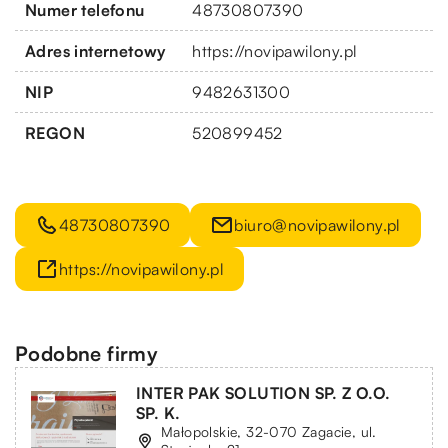
Numer telefonu
48730807390
Adres internetowy
https://novipawilony.pl
NIP
9482631300
REGON
520899452
48730807390
biuro@novipawilony.pl
https://novipawilony.pl
Podobne firmy
INTER PAK SOLUTION SP. Z O.O.
SP. K.
Małopolskie, 32-070 Zagacie, ul.