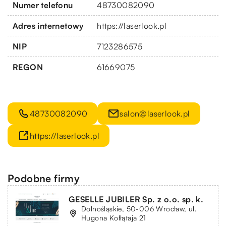
Numer telefonu
48730082090
Adres internetowy
https://laserlook.pl
NIP
7123286575
REGON
61669075
48730082090
salon@laserlook.pl
https://laserlook.pl
Podobne firmy
GESELLE JUBILER Sp. z o.o. sp. k.
Dolnośląskie, 50-006 Wrocław, ul.
Hugona Kołłątaja 21