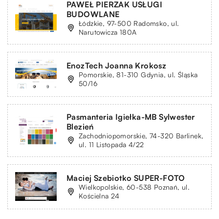
PAWEŁ PIERZAK USŁUGI
BUDOWLANE
Łódzkie, 97-500 Radomsko, ul.
Narutowicza 180A
EnozTech Joanna Krokosz
Pomorskie, 81-310 Gdynia, ul. Śląska
50/16
Pasmanteria Igiełka-MB Sylwester
Blezień
Zachodniopomorskie, 74-320 Barlinek,
ul. 11 Listopada 4/22
Maciej Szebiotko SUPER-FOTO
Wielkopolskie, 60-538 Poznań, ul.
Kościelna 24