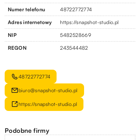
Numer telefonu
48722772774
Adres internetowy
https://snapshot-studio.pl
NIP
5482528669
REGON
243544482
48722772774
biuro@snapshot-studio.pl
https://snapshot-studio.pl
Podobne firmy