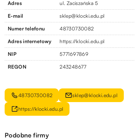
Adres
ul. Zaciszańska 5
E-mail
sklep@klocki.edu.pl
Numer telefonu
48730730082
Adres internetowy
https://klocki.edu.pl
NIP
5771697869
REGON
243248677
48730730082
sklep@klocki.edu.pl
https://klocki.edu.pl
Podobne firmy