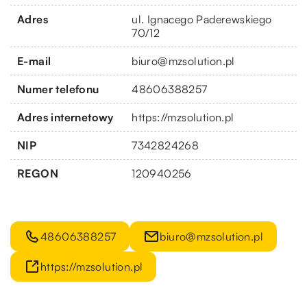
Adres
ul. Ignacego Paderewskiego
70/12
E-mail
biuro@mzsolution.pl
Numer telefonu
48606388257
Adres internetowy
https://mzsolution.pl
NIP
7342824268
REGON
120940256
48606388257
biuro@mzsolution.pl
https://mzsolution.pl