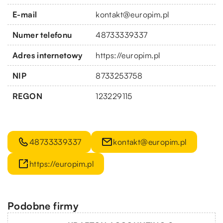
E-mail
kontakt@europim.pl
Numer telefonu
48733339337
Adres internetowy
https://europim.pl
NIP
8733253758
REGON
123229115
48733339337
kontakt@europim.pl
https://europim.pl
Podobne firmy