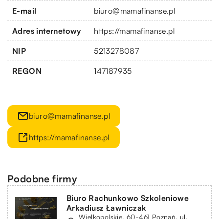
E-mail
biuro@mamafinanse.pl
Adres internetowy
https://mamafinanse.pl
NIP
5213278087
REGON
147187935
biuro@mamafinanse.pl
https://mamafinanse.pl
Podobne firmy
Biuro Rachunkowo Szkoleniowe
Arkadiusz Ławniczak
Wielkopolskie, 60-461 Poznań, ul.