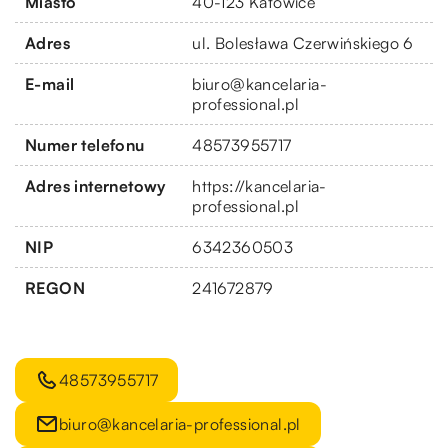
Miasto
40-123 Katowice
Adres
ul. Bolesława Czerwińskiego 6
E-mail
biuro@kancelaria-
professional.pl
Numer telefonu
48573955717
Adres internetowy
https://kancelaria-
professional.pl
NIP
6342360503
REGON
241672879
48573955717
biuro@kancelaria-professional.pl