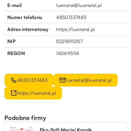
E-mail
luxmetal@luxmetal.pl
Numer telefonu
48501337483
Adres internetowy
https://luxmetal.pl
NIP
5221895357
REGON
140695114
48501337483
luxmetal@luxmetal.pl
https://luxmetal.pl
Podobne firmy
Eko-Soft Maciej Korpik